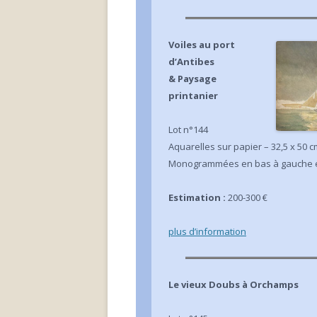
Voiles au port
d’Antibes
& Paysage
printanier
Lot n°144
Aquarelles sur papier – 32,5 x 50 c
Monogrammées en bas à gauche et
Estimation :
200-300 €
plus d’info
rmation
Le vieux Doubs à Orchamps