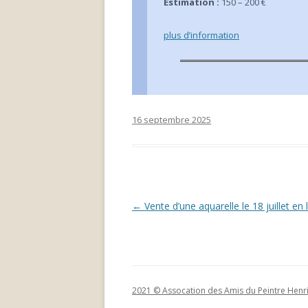
Estimation :
150 – 200 €
plus d’information
16 septembre 2025
Navigation
←
Vente d’une aquarelle le 18 juillet en 
des
articles
2021 © Assocation des Amis du Peintre Henr