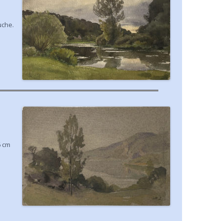
uche.
6 cm