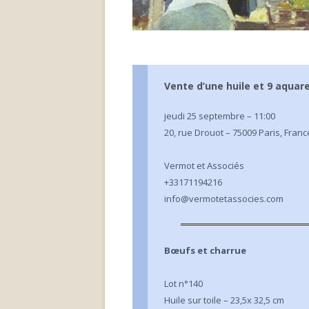
LA LETT
SALONS
LA LETT
BIBLIOGRAPHIE
LA LETT
LES CARNETS DU PEINTRE
Vente d’une huile et 9 aquare
LA LETT
jeudi 25 septembre – 11:00
LA LETT
20, rue Drouot – 75009 Paris, Franc
LA LETT
Vermot et Associés
+33171194216
LA LETT
info@vermotetassocies.com
LA LETT
LA LETT
Bœufs et charrue
LA LETT
Lot n°140
Huile sur toile – 23,5x 32,5 cm