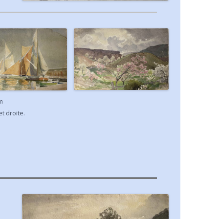
m
 droite.