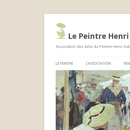
Le Peintre Henri
Association des Amis du Peintre Henri Zu
LE PEINTRE
L’ASSOCIATION
VEN
LA LETTRE
EXPERTISE
LA LETT
A
HENRI ZUBER ET SON TEMPS
ACTUALITÉ
LA LETT
BIOGRAPHIE
ADHÉRER
LA LETT
MUSÉES
LA BOUTIQUE
LA LETT
LIEUX GÉOGRAPHIQUES
LA LETT
D’INSPIRATION