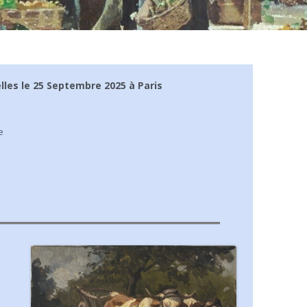
RE #06
RE #07
RE #08
lles le 25 Septembre 2025 à Paris
RE #09
RE #10
e
RE #11
RE #12
RE #13
RE #14
RE #15