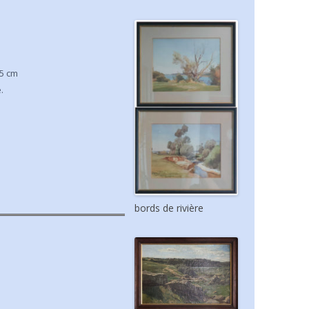
,5 cm
.
bords de rivière