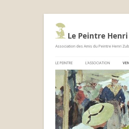
Le Peintre Henri
Association des Amis du Peintre Henri Zu
LE PEINTRE
L’ASSOCIATION
VE
LA LETTRE
EXPERTISE
LA LETT
A
HENRI ZUBER ET SON TEMPS
ACTUALITÉ
LA LETT
BIOGRAPHIE
ADHÉRER
LA LETT
MUSÉES
LA BOUTIQUE
LA LETT
LIEUX GÉOGRAPHIQUES
LA LETT
D’INSPIRATION