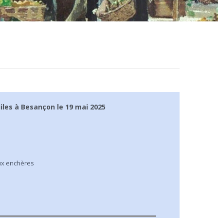
RE #06
RE #07
RE #08
RE #09
RE #10
iles à Besançon le 19 mai 2025
RE #11
RE #12
RE #13
ux enchères
RE #14
RE #15