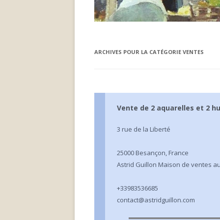
LA LETT
SALONS
LA LETT
BIBLIOGRAPHIE
LA LETT
ARCHIVES POUR LA CATÉGORIE
VENTES
LES CARNETS DU PEINTRE
LA LETT
LA LETT
Vente de 2 aquarelles et 2 hu
LA LETT
3 rue de la Liberté
LA LETT
LA LETT
25000 Besançon, France
Astrid Guillon Maison de ventes a
LA LETT
+33983536685
LA LETT
contact@astridguillon.com