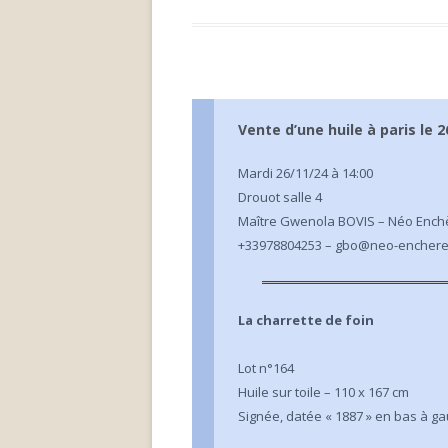
Vente d’une huile à paris le
Mardi 26/11/24 à 14:00
Drouot salle 4
Maître Gwenola BOVIS – Néo Ench
+33978804253 – gbo@neo-encher
La charrette de foin
Lot n°164
Huile sur toile – 110 x 167 cm
Signée, datée « 1887 » en bas à g