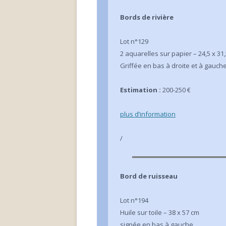
Bords de rivière
Lot n°129
2 aquarelles sur papier – 24,5 x 31
Griffée en bas à droite et à gauche
Estimation :
200-250 €
plus d’inform
ation
/
Bord de ruisseau
Lot n°194
Huile sur toile – 38 x 57 cm
signée en bas à gauche