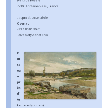
9-11, rue Royale
77300 Fontainebleau, France
L’Esprit du XIXe siècle
Osenat
+33 1 80 81 90 01
j.alves(at)osenat.com
R
ui
ss
ea
u
pr
ès
d’
Ar
temare
(lyonnais)