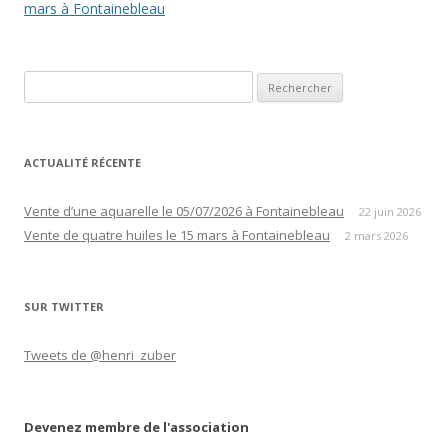
des
mars à Fontainebleau
articles
Rechercher :
ACTUALITÉ RÉCENTE
Vente d’une aquarelle le 05/07/2026 à Fontainebleau
22 juin 2026
Vente de quatre huiles le 15 mars à Fontainebleau
2 mars 2026
SUR TWITTER
Tweets de @henri_zuber
Devenez membre de l'association