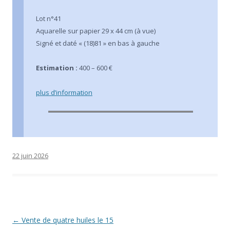
Lot n°41
Aquarelle sur papier 29 x 44 cm (à vue)
Signé et daté « (18)81 » en bas à gauche
Estimation :
400 – 600 €
plus d’information
22 juin 2026
Navigation
←
Vente de quatre huiles le 15